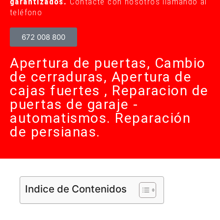
garantizados.
Contacte con nosotros llamando al
teléfono
672 008 800
Apertura de puertas, Cambio
de cerraduras, Apertura de
cajas fuertes , Reparacion de
puertas de garaje -
automatismos. Reparación
de persianas.
Indice de Contenidos