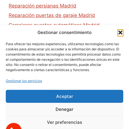
Reparación persianas Madrid
Reparación puertas de garaje Madrid
Cerrajeros puertas automáticas Madrid
Gestionar consentimiento
Apertura de puertas en Madrid
Cambio de cerraduras en Madrid
Para ofrecer las mejores experiencias, utilizamos tecnologías como las
cookies para almacenar y/o acceder a la información del dispositivo. El
consentimiento de estas tecnologías nos permitirá procesar datos como
el comportamiento de navegación o las identificaciones únicas en este
Contacto
sitio. No consentir o retirar el consentimiento, puede afectar
negativamente a ciertas características y funciones.
Jose Inzenga 1 Madrid
Gestionar los servicios
672 00 88 00
Aceptar
info@cerrajeros-profesionales.es
Denegar
🔒
Política de Privacidad
📜
Aviso Legal
Ver preferencias