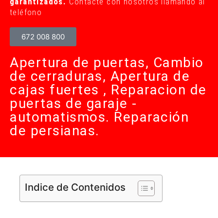
garantizados.
Contacte con nosotros llamando al
teléfono
672 008 800
Apertura de puertas, Cambio
de cerraduras, Apertura de
cajas fuertes , Reparacion de
puertas de garaje -
automatismos. Reparación
de persianas.
Indice de Contenidos