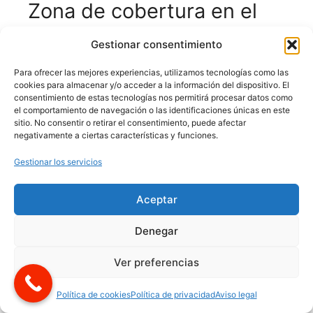
Zona de cobertura en el
Barrio del Pilar y
Gestionar consentimiento
alrededores
Para ofrecer las mejores experiencias, utilizamos tecnologías como las
cookies para almacenar y/o acceder a la información del dispositivo. El
Ofrecemos nuestros servicios de cerrajería
consentimiento de estas tecnologías nos permitirá procesar datos como
en todo el Barrio del Pilar y zonas
el comportamiento de navegación o las identificaciones únicas en este
sitio. No consentir o retirar el consentimiento, puede afectar
adyacentes:
negativamente a ciertas características y funciones.
Barrio del Pilar centro
Gestionar los servicios
La Vaguada
Peñagrande
Aceptar
Mirasierra
Denegar
Tres Olivos
Montecarmelo
Ver preferencias
Las Tablas
Política de cookies
Política de privacidad
Aviso legal
Confía en cerrajeros profesionales con amplia