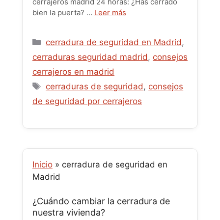
cerrajeros madrid 24 horas: ¿Has cerrado
bien la puerta? …
Leer más
Categorías
cerradura de seguridad en Madrid
,
cerraduras seguridad madrid
,
consejos
cerrajeros en madrid
Etiquetas
cerraduras de seguridad
,
consejos
de seguridad por cerrajeros
Inicio
»
cerradura de seguridad en
Madrid
¿Cuándo cambiar la cerradura de
nuestra vivienda?